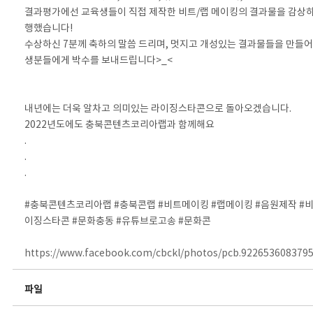
결과평가에선 교육생들이 직접 제작한 비트/랩 메이킹의 결과물을 감상하
행했습니다!
수상하신 7분께 축하의 말씀 드리며, 멋지고 개성있는 결과물들을 만들어
생분들에게 박수를 보내드립니다>_<
⠀
⠀
내년에는 더욱 알차고 의미있는 라이징스타콘으로 돌아오겠습니다.
2022년도에도 충북콘텐츠코리아랩과 함께해요
.
.
.⠀
⠀
#충북콘텐츠코리아랩 #충북콘랩 #비트메이킹 #랩메이킹 #음원제작 #
이징스타콘 #문화충동 #유튜브로고송 #문화콘
https://www.facebook.com/cbckl/photos/pcb.922653608379
파일