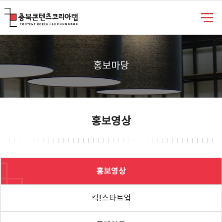
충북콘텐츠코리아랩
홍보마당
홍보영상
홍보영상
킥!스타트업