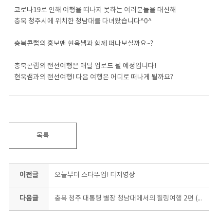
코로나19로 인해 여행을 떠나지 못하는 여러분들을 대신해
충북 청주시에 위치한 청남대를 다녀왔습니다^0^
충북콘랩의 홍보맨 현욱쌤과 함께 떠나보실까요~?
충북콘랩의 랜선여행은 매달 업로드 될 예정입니다!
현욱쌤과의 랜선여행! 다음 여행은 어디로 떠나게 될까요?
00:34 충북콘텐츠코리아랩 장비 대여 방법
01:12 청남대 입장권 구매 방법
02:08 청남대 가로수 길
02:47 청남대 주차장 / 소요시간
목록
03:42 제1전망대 가는 길 (행복의 645계단)
05:03 제1전망대
05:44 청남대 휴게소(매점)
이전글
오늘부터 스타뚜업! 티저영상
06:01 대통령 기념관(별관)
06:11 대통령 기념관(청와대 본관 축소 건물)
다음글
충북 청주 대통령 별장 청남대에서의 힐링여행 2편 (청주 가볼만한 곳,대통령 별장,대통령 길)
#충북콘텐츠코리아랩 #충북콘랩 #랜선여행 #청주 #청남대 #여행 #