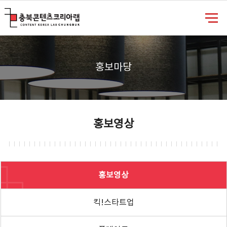
충북콘텐츠코리아랩
홍보마당
홍보영상
홍보영상
킥!스타트업