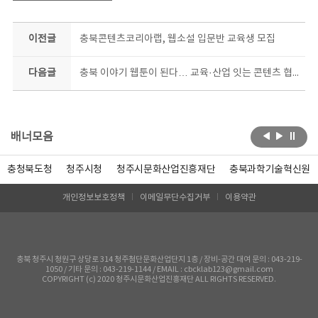
이전글
충북콘텐츠코리아랩, 웹소설 입문반 교육생 모집
다음글
충북 이야기 웹툰이 된다… 교육·산업 잇는 콘텐츠 협력 본격화
배너모음
충청북도청
청주시청
청주시문화산업진흥재단
충북과학기술혁신원
개인정보보호정책
이메일무단수집거부
이용약관
충북 청주시 청원구 상당로 314 청주첨단문화산업단지 1층 / 장비-공간 대여 문의 : 043-219-
1050 / 기타 문의 : 043-219-1144 / EMAIL : cbcklab123@gmail.com
COPYRIGHT (c) 2020 청주시문화산업진흥재단 ALL RIGHTS RESERVED.