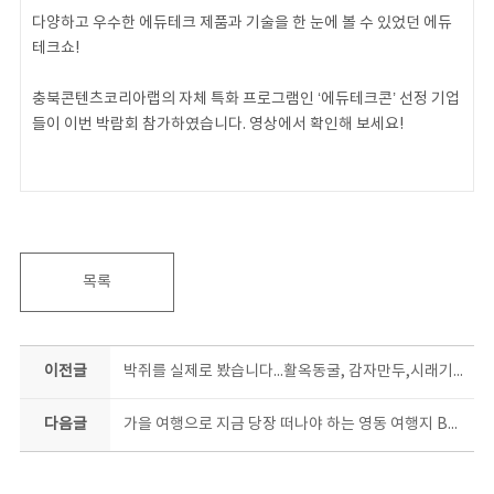
다양하고 우수한 에듀테크 제품과 기술을 한 눈에 볼 수 있었던 에듀
테크쇼!
충북콘텐츠코리아랩의 자체 특화 프로그램인 ‘에듀테크콘’ 선정 기업
들이 이번 박람회 참가하였습니다. 영상에서 확인해 보세요!
#에듀테크쇼 #초등교육전 #충북콘텐츠코리아랩
목록
이전글
박쥐를 실제로 봤습니다...활옥동굴, 감자만두,시래기 순대국밥, 중앙석탑, 캠핑의 성지 수주팔봉 in충주
다음글
가을 여행으로 지금 당장 떠나야 하는 영동 여행지 BEST4 | 바로 이곳이 어죽의 원조? | 충북 랜선여행 EP.6