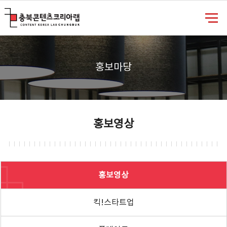
충북콘텐츠코리아랩
홍보마당
홍보영상
홍보영상
킥!스타트업