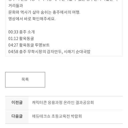
거리들과
문화와 역사가 살아 숨쉬는 충주에서의 여행.
영상에서 바로 확인해주세요.
00:33 충주 소개
01:12 활옥동굴
04:27 활옥동굴 투명보트
04:58 충주 무학시장의 감자만두, 시래기 순대국밥
06:43 탑평리 칠증석탑(중앙석탑)
08:14 수주팔봉
목록
#충북콘텐츠코리아랩 #랜선여행 #충주
이전글
캐릭터콘 응용과정 온라인 결과공유회
다음글
에듀테크쇼 초등교육전 박람회