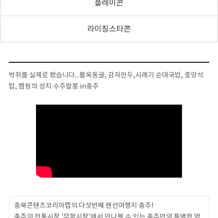
플레이콘
라이징스타콘
박쥐를 실제로 봤습니다...활옥동굴, 감자만두,시래기 순대국밥, 중앙석
탑, 캠핑의 성지 수주팔봉 in충주
충북콘텐츠코리아랩의 다섯번째 랜선여행지 충주!
충주의 전통시장 '무학시장'에서 만나볼 수 있는 충주만의 특별한 먹