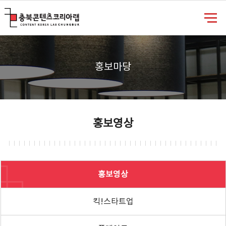
충북콘텐츠코리아랩
홍보마당
홍보영상
홍보영상
킥!스타트업