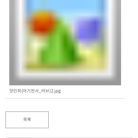
양민희(아기천사_러브)2.jpg
목록