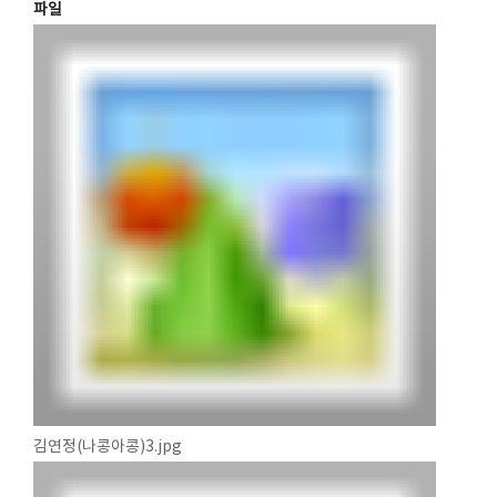
파일
김연정(나콩아콩)3.jpg