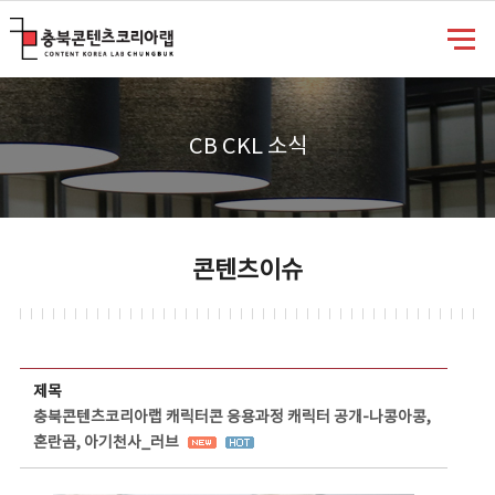
충북콘텐츠코리아랩
CB CKL 소식
콘텐츠이슈
콘텐츠이슈 상세보기 - 제목, 담당부서, 담당자, 담당연락처, 내용, 첨부파일 정보 제공
제목
충북콘텐츠코리아랩 캐릭터콘 응용과정 캐릭터 공개-나콩아콩,
혼란곰, 아기천사_러브