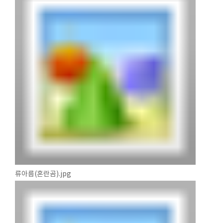
류아름(혼란곰).jpg