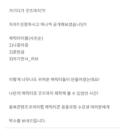
거기다가 굿즈까지?!!
자자!! 진정하시고 하나씩 공개해보겠습니닷!!
캐릭터이름(사진순)
1)나콩아콩
2)혼란곰
3)아기천사_러브
이렇게 너무나도 귀여운 캐릭터들이 만들어졌는데요!
나만의 캐릭터로 굿즈까지 제작해 볼 수 있었던 시간!
충북콘텐츠코리아랩 캐릭터콘 응용과정 수강생 여러분에게
박수를 보내드립니다.