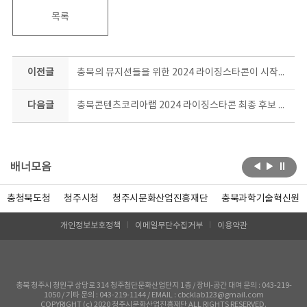
목록
이전글
충북의 뮤지션들을 위한 2024 라이징스타콘이 시작됐다!
다음글
충북콘텐츠코리아랩 2024 라이징스타콘 최종 후보 TOP5! 슈퍼주니어 등과 호흡맞춘 유명 프로듀서와 공동작업 돌입
배너모음
충청북도청
청주시청
청주시문화산업진흥재단
충북과학기술혁신원
개인정보보호정책
이메일무단수집거부
이용약관
충북 청주시 청원구 상당로 314 청주첨단문화산업단지 1층 / 장비-공간 대여 문의 : 043-219-
1050 / 기타 문의 : 043-219-1144 / EMAIL : cbcklab123@gmail.com
COPYRIGHT (c) 2020 청주시문화산업진흥재단 ALL RIGHTS RESERVED.