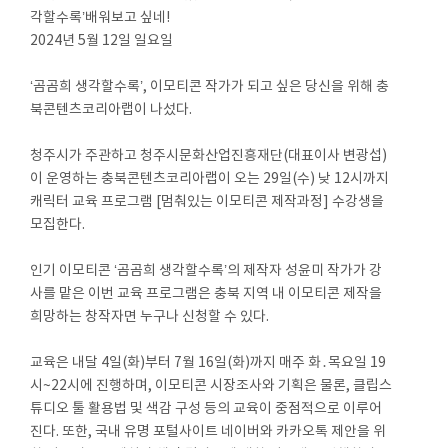
각할수록’배워보고 싶네!
2024년 5월 12일 일요일
‘곰곰희 생각할수록’, 이모티콘 작가가 되고 싶은 당신을 위해 충
북콘텐츠코리아랩이 나섰다.
청주시가 주관하고 청주시문화산업진흥재단(대표이사 변광섭)
이 운영하는 충북콘텐츠코리아랩이 오는 29일(수) 낮 12시까지
캐릭터 교육 프로그램 [멈춰있는 이모티콘 제작과정] 수강생을
모집한다.
인기 이모티콘 ‘곰곰희 생각할수록’의 제작자 성윤미 작가가 강
사를 맡은 이번 교육 프로그램은 충북 지역 내 이모티콘 제작을
희망하는 창작자면 누구나 신청할 수 있다.
교육은 내달 4일(화)부터 7월 16일(화)까지 매주 화․목요일 19
시~22시에 진행하며, 이모티콘 시장조사와 기획은 물론, 클립스
튜디오 툴 활용법 및 색감 구성 등의 교육이 중점적으로 이루어
진다. 또한, 국내 유명 포털사이트 네이버와 카카오톡 제안을 위