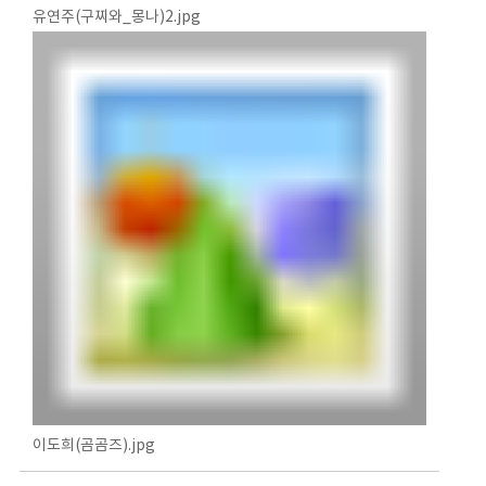
유연주(구찌와_몽나)2.jpg
이도희(곰곰즈).jpg