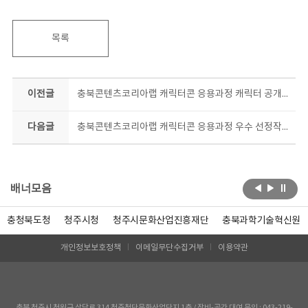
목록
이전글
충북콘텐츠코리아랩 캐릭터콘 응용과정 캐릭터 공개-나콩아콩, 혼란곰, 아기천사_러브
다음글
충북콘텐츠코리아랩 캐릭터콘 응용과정 우수 선정작!! 대박!!
배너모음
충청북도청
청주시청
청주시문화산업진흥재단
충북과학기술혁신원
개인정보보호정책
이메일무단수집거부
이용약관
충북 청주시 청원구 상당로 314 청주첨단문화산업단지 1층 / 장비-공간 대여 문의 : 043-219-