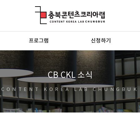
충북콘텐츠코리아랩
프로그램
신청하기
CB CKL 소식
CONTENT KOREA LAB CHUNGBUK