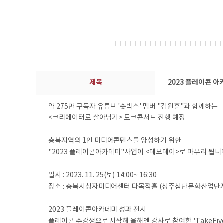
콘텐츠이슈 상세보기 - 제목, 담당부서, 담당자, 담당연락처, 내용, 첨부파일 정보 제공
제목
2023 플레이콘 
약 275만 구독자 유튜브 '숏박스' 멤버 "김원훈"과 함께하는
<크리에이터로 살아남기> 토크콘서트 진행 예정
충북지역의 1인 미디어콘텐츠를 양성하기 위한
"2023 플레이콘아카데미"사업이 <데모데이>로 마무리 됩니
일시 : 2023. 11. 25(토) 14:00~ 16:30
장소 : 충북시청자미디어센터 다목적홀 (청주첨단문화산업단지
2023 플레이콘아카데미 성과 전시
플레이콘 수강생으로 시작해 올해엔 강사로 참여한 'TakeFive 