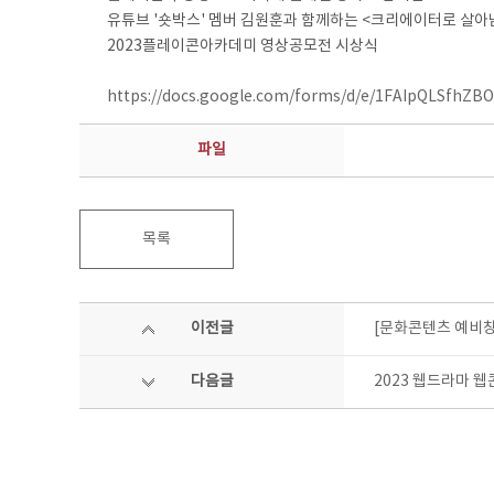
유튜브 '숏박스' 멤버 김원훈과 함께하는 <크리에이터로 살
2023플레이콘아카데미 영상공모전 시상식
https://docs.google.com/forms/d/e/1FAIpQLSf
파일
목록
이전글
[문화콘텐츠 예비창
다음글
2023 웹드라마 