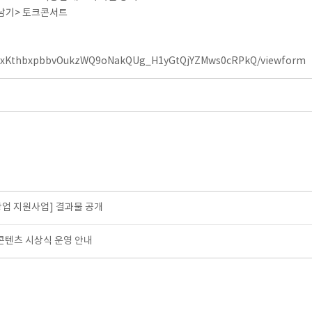
아남기> 토크콘서트
hZBOxKthbxpbbvOukzWQ9oNakQUg_H1yGtQjYZMws0cRPkQ/viewform
업 지원사업] 결과물 공개
웹콘텐츠 시상식 운영 안내