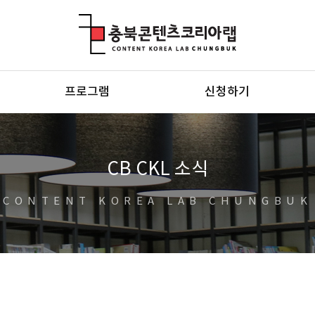
충북콘텐츠코리아랩
프로그램
신청하기
CB CKL 소식
CONTENT KOREA LAB CHUNGBUK