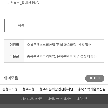
노컷뉴스_잡매칭.PNG
목록
이전글
충북콘텐츠코리아랩 '장비 마스터링' 신청 접수
다음글
충북콘텐츠코리아랩, 문화콘텐츠 기업 성장 마중물
배너모음
충청북도청
청주시청
청주시문화산업진흥재단
충북과학기술혁신원
개인정보보호정책
이메일무단수집거부
이용약관