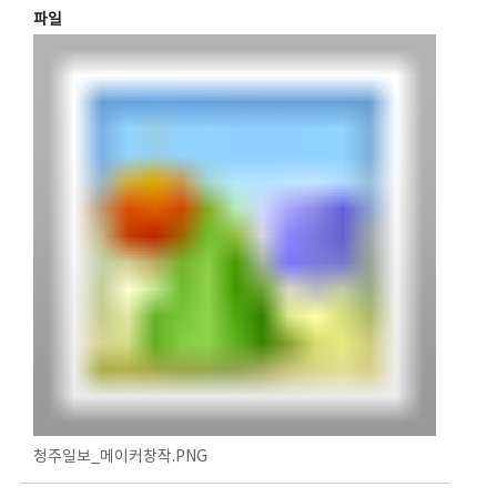
파일
청주일보_메이커창작.PNG