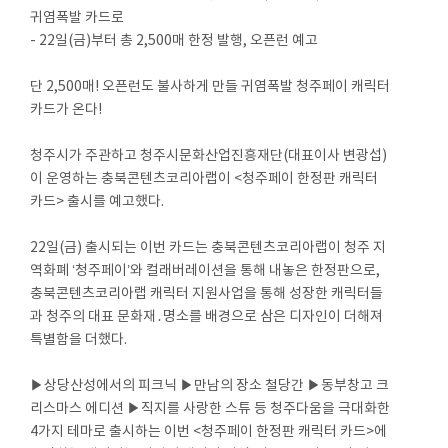
귀염폭발 카드로
- 22일(금)부터 총 2,500매 한정 발행, 오픈런 예고
단 2,500매! 오픈런도 불사하게 만들 귀염폭발 청주페이 캐릭터
카드가 온다!
청주시가 주관하고 청주시문화산업진흥재단(대표이사 변광섭)
이 운영하는 충북콘텐츠코리아랩이 <청주페이 한정판 캐릭터
카드> 출시를 예고했다.
22일(금) 출시되는 이번 카드는 충북콘텐츠코리아랩이 청주 지
역화폐 ‘청주페이’와 컬래버레이션을 통해 내놓은 한정판으로,
충북콘텐츠코리아랩 캐릭터 지원사업을 통해 성장한 캐릭터들
과 청주의 대표 문화재․명소를 배경으로 삼은 디자인이 더해져
특별함을 더했다.
▶상당산성에서의 피크닉 ▶만남의 장소 철당간 ▶동부창고 크
리스마스 에디션 ▶직지를 사랑한 스튜 등 청주다움을 극대화한
4가지 테마로 출시하는 이번 <청주페이 한정판 캐릭터 카드>에