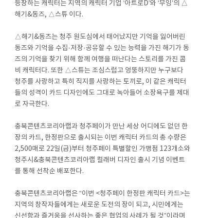
등장하는 캐릭터는 지역의 캐릭터 기업 ‘아트로D’와 ‘무잉’의 △
해기&동즈, △스튜 이다.
△해기&동즈는 청주 원도심에서 태어났지만 기억을 잃어버린
동즈와 기억을 수집·저장·공유할 수 있는 능력을 가진 해기가 동
즈의 기억을 찾기 위해 함께 여행을 떠난다는 스토리를 가진 콤
비 캐릭터다. 또한 △스튜는 조심스럽고 엉뚱하지만 누구보다
청주를 사랑하고 특히 직지를 사랑하는 토끼로, 이 같은 캐릭터
들의 성격이 카드 디자인에도 그대로 녹아들어 소장욕구를 제대
로 자극한다.
충북콘텐츠코리아랩과 청주페이가 만난 세상 어디에도 없던 한
장의 카드, 한정판으로 출시되는 이번 캐릭터 카드의 총 수량은
2,500매로 22일(금)부터 청주페이 특별할인 가맹점 123개소와
청주시&충북콘텐츠코리아랩 컬래버 디자인 출시 기념 이벤트
를 통해 선착순 배포한다.
충북콘텐츠코리아랩은 “이번 <청주페이 한정판 캐릭터 카드>는
지역의 창작자들에게는 새로운 도전의 장이 되고, 시민에게는
신선함과 즐거움을 선사하는 좋은 협업의 사례가 될 것”이라며