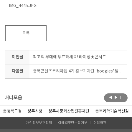
IMG_4445.JPG
목록
이전글
최고의 무대에 투표하세요! 라이징★콘서트
다음글
충북콘텐츠코리아랩 4기 홍보기자단 'boogies' 발대식
배너모음
청주시청
청주시문화산업진흥재단
충북과학기술혁신원
한국콘텐츠
개인정보보호정책
이메일무단수집거부
이용약관