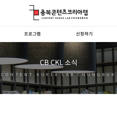
충북콘텐츠코리아랩
프로그램
신청하기
CB CKL 소식
CONTENT KOREA LAB CHUNGBUK