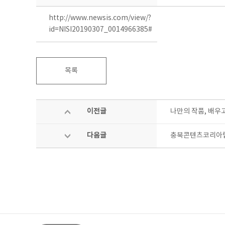
http://www.newsis.com/view/?
id=NISI20190307_0014966385#
목록
이전글
나만의 작품, 배우
다음글
충북콘텐츠코리아랩