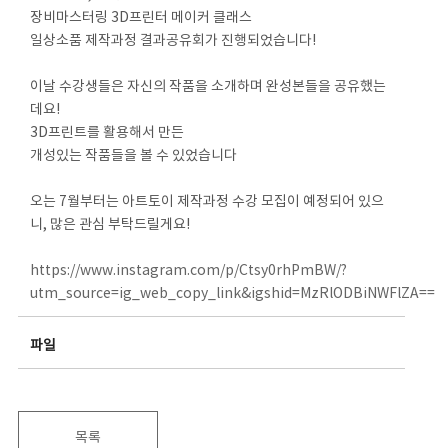
장비마스터링 3D프린터 메이커 클래스
일상소품 제작과정 결과공유회가 진행되었습니다!
이날 수강생들은 자신의 작품을 소개하며 완성본들을 공유했는
데요!
3D프린트를 활용해서 만든
개성있는 작품들을 볼 수 있었습니다
오는 7월부터는 아트토이 제작과정 수강 모집이 예정되어 있으
니, 많은 관심 부탁드릴게요!
https://www.instagram.com/p/Ctsy0rhPmBW/?
utm_source=ig_web_copy_link&igshid=MzRlODBiNWFlZA==
파일
목록