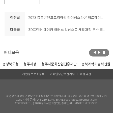
이전글
2023 충북콘텐츠코리아랩 라이징스타콘 비트메이킹 기초과정 결과공유회 현장!
다음글
3D프린터 메이커 클래스 일상소품 제작과정 우수 결과물 공개!
배너모음
충청북도청
청주시청
청주시문화산업진흥재단
충북과학기술혁신원
개인정보보호정책
이메일무단수집거부
이용약관
충북 청주시 청원구 상당로 314 청주첨단문화산업단지 1층 / 장비-공간 대여 문의 : 043-219-
1050 / 기타 문의 : 043-219-1144 / EMAIL : cbcklab123@gmail.com
COPYRIGHT (c) 2020 청주시문화산업진흥재단 ALL RIGHTS RESERVED.