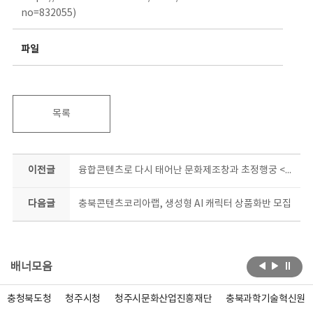
no=832055)
파일
목록
이전글
융합콘텐츠로 다시 태어난 문화제조창과 초정행궁 <창고>&<초정, 당신을 위한 노래> 막 오른다
다음글
충북콘텐츠코리아랩, 생성형 AI 캐릭터 상품화반 모집
배너모음
충청북도청
청주시청
청주시문화산업진흥재단
충북과학기술혁신원