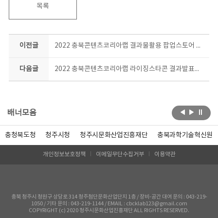
목록
이전글
2022 충북콘텐츠코리아랩 결과물활용 팝업스토어 현장
다음글
2022 충북콘텐츠코리아랩 라이징스타콘 결과발표회 현장
배너모음
충청북도청
청주시청
청주시문화산업진흥재단
충북과학기술혁신원
개인정보보호정책
이메일무단수집거부
이용약관
충북 청주시 청원구 상당로 314 청주첨단문화산업단지 1층 / 장비-공간 대여 문의 : 043-219-
1050 / 기타 문의 : 043-219-1144 / EMAIL : cbcklab123@gmail.com
COPYRIGHT (c) 2020 청주시문화산업진흥재단 ALL RIGHTS RESERVED.