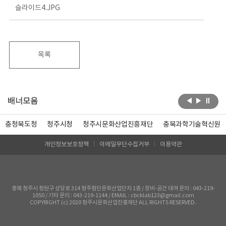
슬라이드4.JPG
목록
배너모음
충청북도청
청주시청
청주시문화산업진흥재단
충북과학기술혁신원
개인정보보호정책
이메일무단수집거부
이용약관
충북 청주시 청원구 상당로 314 청주첨단문화산업단지 1층 / 장비-공간 대여 문의 : 043-219-
1050 / 기타 문의 : 043-219-1144 / EMAIL : cbcklab123@gmail.com
COPYRIGHT (c) 2020 청주시문화산업진흥재단 ALL RIGHTS RESERVED.