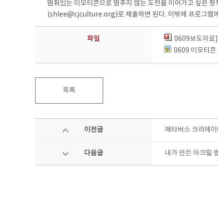
멈춰있는 이모티콘으로 멈추지 않는 도전을 이어가고 싶은 창작
(shlee@cjculture.org)로 제출하면 된다. 이밖에 프로그
파일
0609보도자료
0609 이모티콘
목록
이전글
메타버스 크리에이터
다음글
내가 만든 아크릴 