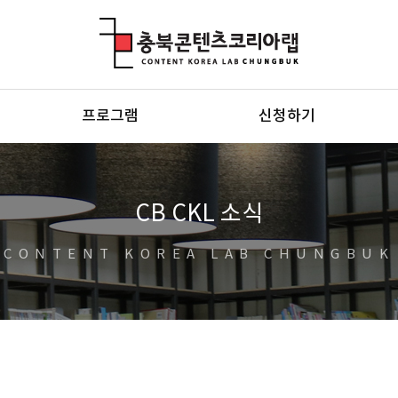
충북콘텐츠코리아랩
프로그램
신청하기
CB CKL 소식
CONTENT KOREA LAB CHUNGBUK