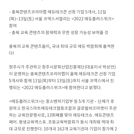
- 충북콘텐츠코리아랩 에듀테크콘 선정 기업 5개사, 11일
(목)~13일(토) 서울 코엑스서열리는 <2022 에듀플러스위크>
참여
- 충북 교육 콘텐츠의 잠재력과 무한 성장 가능성 보여줄 것
충북의 교육 콘텐츠들이, 국내 최대 규모 에듀 박람회에 출격한
다!
청주시가 주관하고 청주시문화산업진흥재단(대표이사 박상언)
이 운영하는 충북콘텐츠코리아랩이 올해 에듀테크콘 선정 기업
5개사와 함께 11일(목)부터 13일(토)까지 서울 코엑스에서 진
행되는 <2022 에듀플러스위크>에 참여한다고 밝혔다.
<에듀플러스위크>는 중소벤처기업부 등 5개 기관‧단체가 후
원하고 한국스마트에듀테크협동조합과 글로벌비즈마켓이 주관
하는 교육전문행사로, 13회째를 맞아 에듀테크쇼․에듀콘텐츠
페어․평생교육엑스포․초등교육박람회가 동시 개최돼 역대 최
대 규모로 진행한다. 10개국 162개 교육기관과 기업이 참가해 2