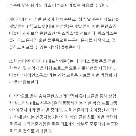
수준에 맞춰 음악의 기초 이론을 단계별로 학습할 수 있다.
게이미케이션 기반 한국어 학습 콘텐츠 “청주 날씨는 어때요?”를
개발 중인 (주)코드넛(대표 안성환)은 개발 중인 이번 콘텐츠와
더불어 자사 보유 콘텐츠인 “퀴즈릭스”를 선보인다. 퀴즈릭스는
클라우드 문제집 출판 플랫폼으로 누구나 문제를 제작하고, 공
유하고 배포할 수 있는 개방형 플랫폼이다.
또한 ㈜이엔비리서치(대표 박혜란)는 메타버스 플랫폼을 적용
한 백신 및 신약개발 체험 프로그램으로 진로체험을 제공한다.
더불어 “사이언스톡스”라는 과학 교육용 키트를 이번 박람회 기
간 동안 홍보한다.
마지막으로 올해 충북콘텐츠코리아랩 에듀테크콘을 통해 창업
한 칠드러닝(대표 신은경)은 아동정서 지능 기반 학습 프로그램
인 “이모셔너리”를 개발 중이다. 교육 전문가와 소아정신과 의사
가 함께 만드는 인공지능 기반 인지 학습 콘텐츠로, 이번 박람회
를 통해 교육전문기업은 물론 의료계와 학부모 모두에게 눈도장
을 찍을 것으로 기대된다.