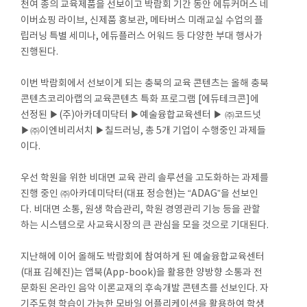
천여 종의 교육제품을 선보이고 박람회 기간 동안 에듀커머스 네
이버쇼핑 라이브, 신제품 홍보관, 메타버스 미래교실 수업의 플
립러닝 특별 세미나, 에듀플러스 어워드 등 다양한 부대 행사가
진행된다.
이번 박람회에서 선보이게 되는 충북의 교육 콘텐츠는 올해 충북
콘텐츠코리아랩의 교육콘텐츠 특화 프로그램 [에듀테크콘]에
선정된 ▶(주)아카데미닥터 ▶예술융합교육센터 ▶ ㈜코드넛
▶㈜이엔비리서치 ▶칠드러닝, 총 5개 기업이 수행중인 과제들
이다.
우선 학원을 위한 비대면 교육 관리 솔루션을 고도화하는 과제를
진행 중인 ㈜아카데미닥터(대표 정승현)는 “ADAG”을 선보인
다. 비대면 소통, 원생 학습관리, 학원 경영관리 기능 등을 관할
하는 시스템으로 사교육시장의 큰 관심을 모을 것으로 기대된다.
지난해에 이어 올해도 박람회에 참여하게 된 예술융합교육센터
(대표 김혜진)는 앱북(App-book)을 활용한 양방향 소통과 전
문화된 온라인 음악 이론교재의 후속개발 콘텐츠를 선보인다. 자
기주도형 학습이 가능한 모바일 어플리케이션을 활용하여 학생