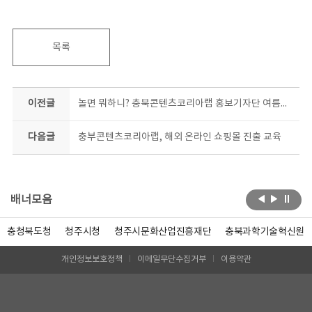
목록
이전글
놀면 뭐하니? 충북콘텐츠코리아랩 홍보기자단 여름방학 서포터즈 모집
다음글
충부콘텐츠코리아랩, 해외 온라인 쇼핑몰 진출 교육
배너모음
충청북도청
청주시청
청주시문화산업진흥재단
충북과학기술혁신원
개인정보보호정책
이메일무단수집거부
이용약관