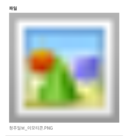
파일
청주일보_이모티콘.PNG