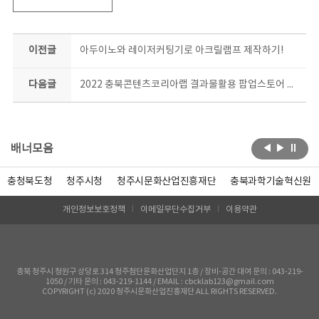
이전글
아두이노와 레이저커팅기로 아크릴램프 제작하기!
다음글
2022 충북콘텐츠코리아랩 결과물활용 팝업스토어 현장
배너모음
충청북도청
청주시청
청주시문화산업진흥재단
충북과학기술혁신원
개인정보보호정책
이메일무단수집거부
이용약관
충북 청주시 청원구 상당로 314 청주첨단문화산업단지 1층 / 장비-공간 대여 문의 : 043-219-
1050 / 기타 문의 : 043-219-1144 / EMAIL : cbcklab123@gmail.com
COPYRIGHT (c) 2020 청주시문화산업진흥재단 ALL RIGHTS RESERVED.