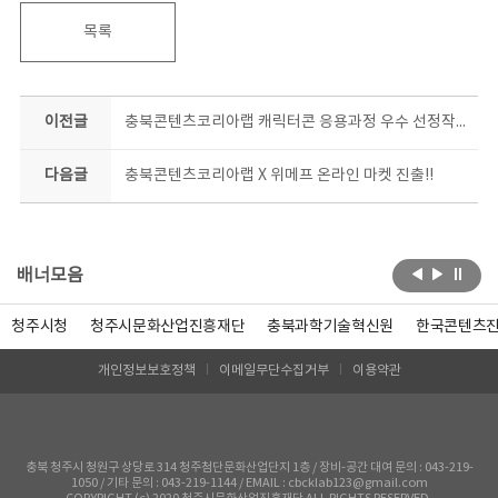
목록
이전글
충북콘텐츠코리아랩 캐릭터콘 응용과정 우수 선정작!! 대박!!
다음글
충북콘텐츠코리아랩 X 위메프 온라인 마켓 진출!!
배너모음
청주시청
청주시문화산업진흥재단
충북과학기술혁신원
한국콘텐츠
개인정보보호정책
이메일무단수집거부
이용약관
충북 청주시 청원구 상당로 314 청주첨단문화산업단지 1층 / 장비-공간 대여 문의 : 043-219-
1050 / 기타 문의 : 043-219-1144 / EMAIL : cbcklab123@gmail.com