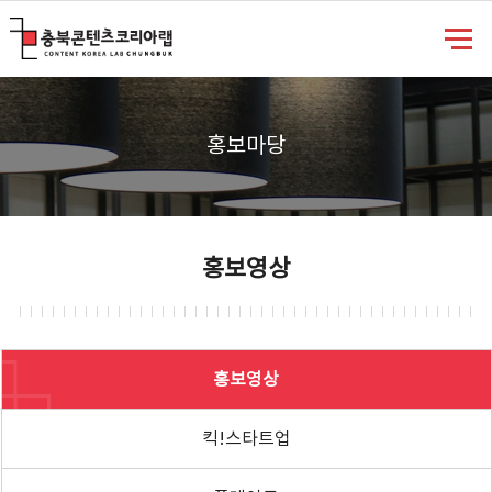
충북콘텐츠코리아랩
홍보마당
홍보영상
홍보영상
킥!스타트업