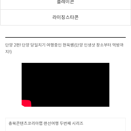
플레이콘
라이징스타콘
단양 2편! 단양 당일치기 여행중인 현욱쌤(단양 인생샷 장소부터 먹방까
지!)
충북콘텐츠코리아랩 랜선여행 두번째 시리즈