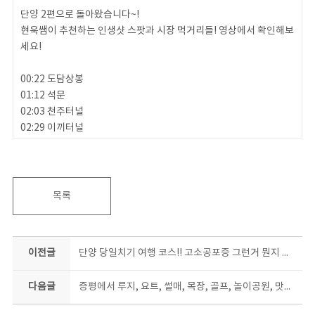
단양 2편으로 돌아왔습니다~!
현욱쌤이 추천하는 인생샷 스팟과 시장 먹거리들! 영상에서 확인해보
세요!
00:22 도담상봉
01:12 석문
02:03 천주터널
02:29 이끼터널
03:35 단양 구경시장
[현욱쌤의 #Mukbang 시리즈]
04:27 아이스크림
목록
05:04 마늘 떡갈비
05:46 마늘순대
06:08 마늘 닭강정
이전글
단양 당일치기 여행 코스!! 고소공포증 그런거 뭔지 모르는 현욱쌤의 단양 여행 1편!! (패러글라이딩,알파인코스터,스카이워크)
07:49 스태미나 충전시작
다음글
증평에서 루지, 요트, 썰매, 목장, 골프, 놀이공원, 맛집까지 한번에 즐기는 방법
여기서 잠 깐! 현욱쌤의 깜~! 짝! 이벤트!
Q. 충북콘랩의 세번째 랜선여행지는 어느 지역이 될까요?