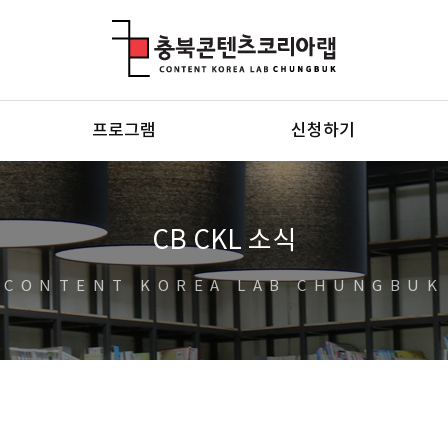
충북콘텐츠코리아랩
프로그램
신청하기
CB CKL 소식
CONTENT KOREA LAB CHUNGBUK