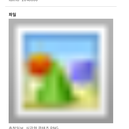
idxno=2046608
파일
충청일보_실감형 콘텐츠.PNG