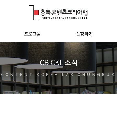
충북콘텐츠코리아랩
프로그램
신청하기
CB CKL 소식
CONTENT KOREA LAB CHUNGBUK