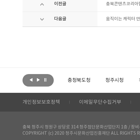
이전글
충북콘텐츠코리아랩 
다음글
움직이는 캐릭터 
아랩
문화체육관광부
충청북도청
청주시청
개인정보보호정책
이메일무단수집거부
충북 청주시 청원구 상당로 314 청주첨단문화산업단지 1층 / 장비-공간 대여 문
COPYRIGHT (c) 2020 청주시문화산업진흥재단 ALL RIGHTS R