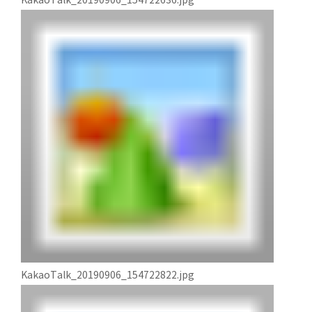
KakaoTalk_20190906_154722636.jpg
KakaoTalk_20190906_154722822.jpg