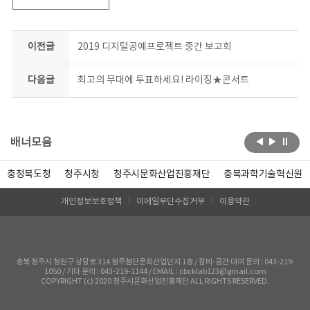
이전글
2019 디지털공예프로젝트 중간 보고회
다음글
최고의 무대에 투표하세요! 라이징★콘서트
배너모음
충청북도청
청주시청
청주시문화산업진흥재단
충북과학기술혁신원
개인정보보호정책
이메일무단수집거부
이용약관
충북 청주시 청원구 상당로 314 청주첨단문화산업단지 1층 / 장비-공간 대여 문의 : 043-219-
1050 / 기타 문의 : 043-219-1144 / EMAIL : cbcklab123@gmail.com
COPYRIGHT (c) 2020 청주시문화산업진흥재단 ALL RIGHTS RESERVED.