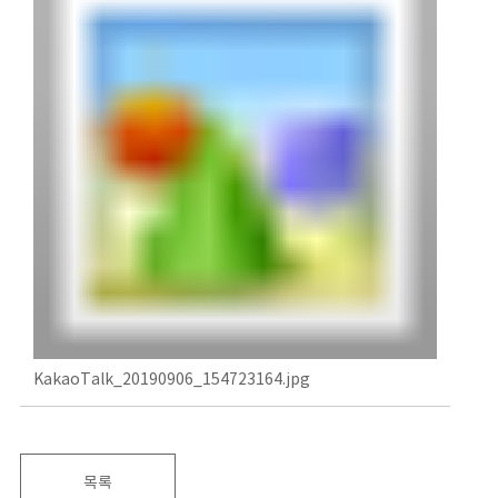
KakaoTalk_20190906_154723164.jpg
목록