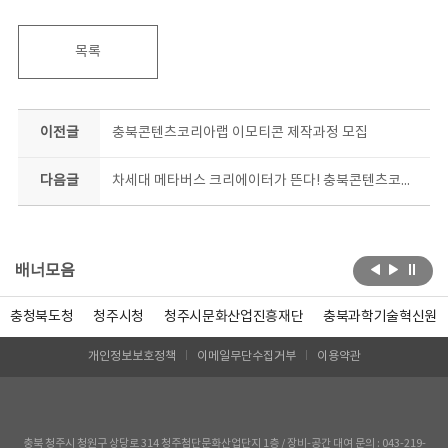
목록
이전글
충북콘텐츠코리아랩 이모티콘 제작과정 모집
다음글
차세대 메타버스 크리에이터가 뜬다! 충북콘텐츠코리아랩 메타버스 크리에이터 대모집
배너모음
충청북도청
청주시청
청주시문화산업진흥재단
충북과학기술혁신원
개인정보보호정책
이메일무단수집거부
이용약관
충북 청주시 청원구 상당로 314 청주첨단문화산업단지 1층 / 장비-공간 대여 문의 : 043-219-