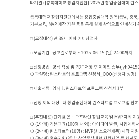
타기관) [충북대학교 창업지원단] 2025년 창업중심대학 린
충북대학교 창업지원단에서는 창업중심대학 권역(충남, 충북,
기본교육, MVP 제작 지원 등을 통해 실제 창업으로 연계하기 위해
□ (모집대상) 만 39세 이하 예비창업자
□ 모집기간 : 공고일로부터 ~ 2025. 06. 15.(일) 24:00까지
□ 신청방법 : 양식 작성 및 PDF 저장 후 이메일 송부(jyh041592
❍ 파일명 : 린스타트업 프로그램 신청서_OOO(신청자 성명)
□ 제출서류 : 양식 1. 린스타트업 프로그램 신청서 1부
□ 신청 제외 대상 : 타 창업중심대학 린스타트업 프로그램 참
□ (추진내용) 단계별 온ㆍ오프라인 창업교육 및 MVP 제작 지
❍ (1단계) 기본교육(100명 내외) : 아이디어 발굴, 사업계
❍ (2단계) 린스타트업(10명) : MVP(최소요건제품) 제작
❍ (3단계) 후속지원(3명) : 창업중심대학 지원사업 등 차