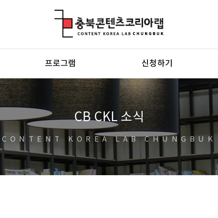
충북콘텐츠코리아랩
프로그램
신청하기
CB CKL 소식
CONTENT KOREA LAB CHUNGBUK