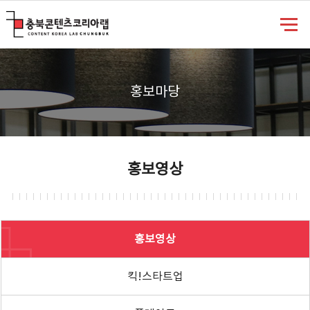
충북콘텐츠코리아랩
홍보마당
홍보영상
홍보영상
킥!스타트업