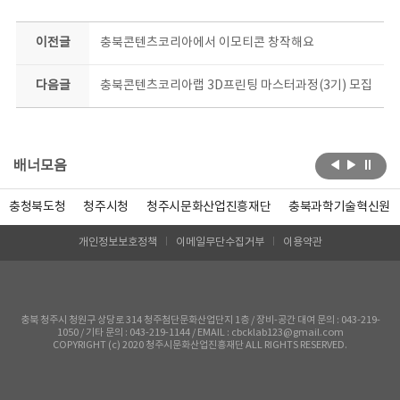
이전글
충북콘텐츠코리아에서 이모티콘 창작해요
다음글
충북콘텐츠코리아랩 3D프린팅 마스터과정(3기) 모집
배너모음
충청북도청
청주시청
청주시문화산업진흥재단
충북과학기술혁신원
개인정보보호정책
이메일무단수집거부
이용약관
충북 청주시 청원구 상당로 314 청주첨단문화산업단지 1층 / 장비-공간 대여 문의 : 043-219-
1050 / 기타 문의 : 043-219-1144 / EMAIL : cbcklab123@gmail.com
COPYRIGHT (c) 2020 청주시문화산업진흥재단 ALL RIGHTS RESERVED.