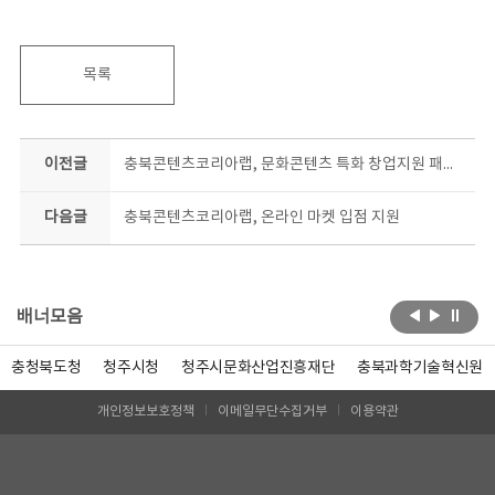
목록
이전글
충북콘텐츠코리아랩, 문화콘텐츠 특화 창업지원 패키지 참여 예비창업자 모집
다음글
충북콘텐츠코리아랩, 온라인 마켓 입점 지원
배너모음
충청북도청
청주시청
청주시문화산업진흥재단
충북과학기술혁신원
개인정보보호정책
이메일무단수집거부
이용약관