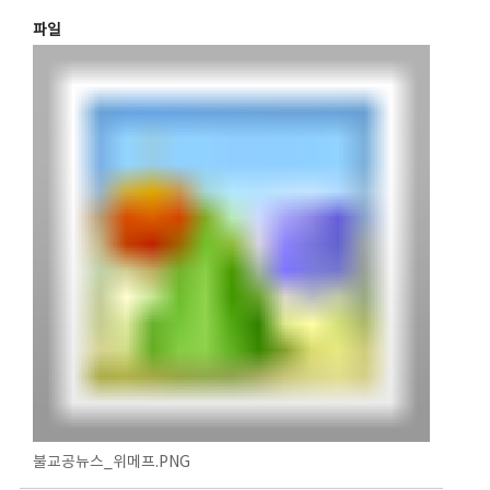
파일
불교공뉴스_위메프.PNG