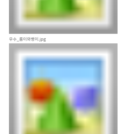
우수_룸이와뱅이.jpg