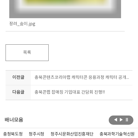
장려_숨이.jpg
목록
이전글
충북콘텐츠코리아랩 캐릭터콘 응용과정 캐릭터 공개-구찌와 몽나, 곰곰즈
다음글
충북콘랩 잡매칭 기업대표 간담회 진행!!
배너모음
충청북도청
청주시청
청주시문화산업진흥재단
충북과학기술혁신원