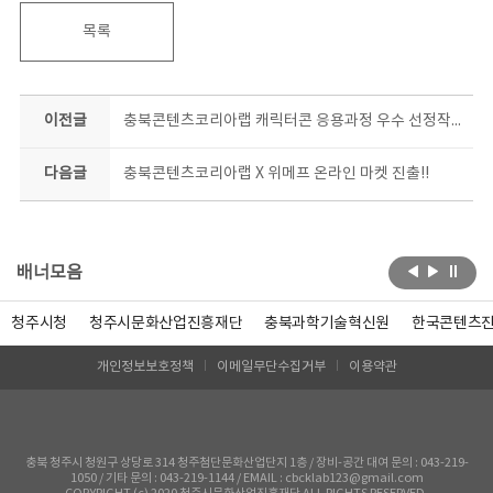
목록
이전글
충북콘텐츠코리아랩 캐릭터콘 응용과정 우수 선정작!! 대박!!
다음글
충북콘텐츠코리아랩 X 위메프 온라인 마켓 진출!!
배너모음
청주시청
청주시문화산업진흥재단
충북과학기술혁신원
한국콘텐츠
개인정보보호정책
이메일무단수집거부
이용약관
충북 청주시 청원구 상당로 314 청주첨단문화산업단지 1층 / 장비-공간 대여 문의 : 043-219-
1050 / 기타 문의 : 043-219-1144 / EMAIL : cbcklab123@gmail.com