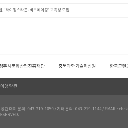
, '라이징스타콘-비트메이킹' 교육생 모집
청주시문화산업진흥재단
충북과학기술혁신원
한국콘텐
이용약관
의 : 043-219-1050 / 기타 문의 : 043-219-1144 / EMAIL : cbck
ESERVED.