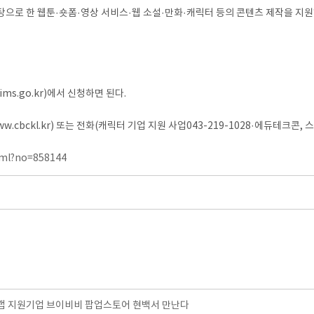
로 한 웹툰·숏폼·영상 서비스·웹 소설·만화·캐릭터 등의 콘텐츠 제작을 지원하며 
s.go.kr)에서 신청하면 된다.
bckl.kr) 또는 전화(캐릭터 기업 지원 사업043-219-1028·에듀테크콘, 스
tml?no=858144
 지원기업 브이비비 팝업스토어 현백서 만난다