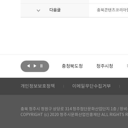
다음글
충북콘텐츠코리아랩
아랩
문화체육관광부
충청북도청
청주시청
개인정보보호정책
이메일무단수집거부
충북 청주시 청원구 상당로 314 청주첨단문화산업단지 1층 / 장비-공간 대여 문
COPYRIGHT (c) 2020 청주시문화산업진흥재단 ALL RIGHTS R