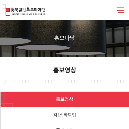
충북콘텐츠코리아랩
홍보마당
홍보영상
홍보영상
킥!스타트업