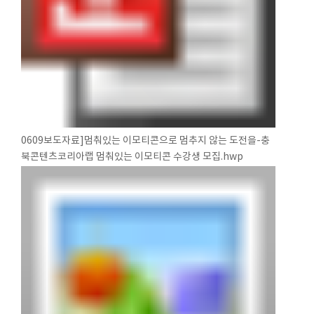
0609보도자료]멈춰있는 이모티콘으로 멈추지 않는 도전을-충
북콘텐츠코리아랩 멈춰있는 이모티콘 수강생 모집.hwp