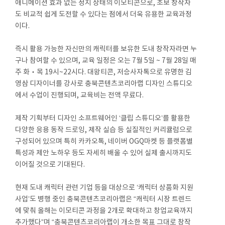
애니메이션 효과 없는 정지 상태의 이모티콘으로, 초보 창작자
도 비교적 쉽게 도전할 수 있다는 점에서 더욱 유용한 교육과정
이다.
즉시 활용 가능한 자신만의 캐릭터를 보유한 도내 창작자라면 누
구나 참여할 수 있으며, 교육 일정은 오는 7월 5일 ~ 7월 28일 매
주 화‧목 19시~22시다. 대왕티콘, 저승사자톡으로 유명한 김
영삼 디자이너를 강사로 충북콘텐츠코리아랩 디자인 스튜디오
에서 수업이 진행되며, 교육비는 전액 무료다.
제작 기획부터 디자인 소프트웨어인 ‘클립 스튜디오’를 활용한
다양한 응용 동작 드로잉, 제작 실습 등 실질적인 커리큘럼으로
구성되어 있으며 특히 카카오톡, 네이버 OGQ마켓 등 플랫폼별
특성과 제안 노하우 등도 자세히 배울 수 있어 실제 출시까지도
이어질 것으로 기대된다.
현재 도내 캐릭터 관련 기업 등을 대상으로 ‘캐릭터 상품화 지원
사업’도 병행 중인 충북콘텐츠코리아랩은 “캐릭터 시장 트렌드
에 맞춰 올해는 이모티콘 과정을 2개로 확대하고 창업교육까지
추가했다”며 “충북콘텐츠코리아랩이 개소한 목표 그대로 창작