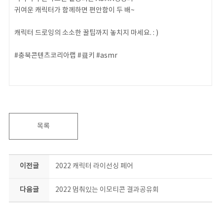
귀여운 캐릭터가 함께하면 편안함이 두 배~
캐릭터 드로잉의 소소한 꿀팁까지 놓치지 마세요. : )
#충북콘텐츠코리아랩 #큨키 #asmr
목록
이전글
2022 캐릭터 라이선싱 페어
다음글
2022 멈춰있는 이모티콘 결과공유회