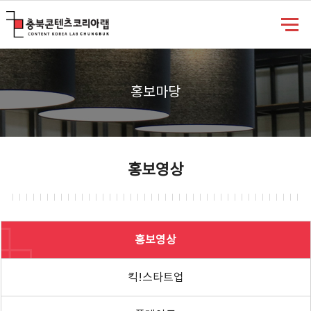
충북콘텐츠코리아랩
홍보마당
홍보영상
홍보영상
킥!스타트업