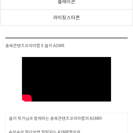
플레이콘
라이징스타콘
충북콘텐츠코리아랩 X 큨키 ASMR
큨키 작가님과 함께하는 충북콘텐츠코리아랩의 ASMR!
슥삭슥삭 듣다보면 힐링되는 ASMR영상과