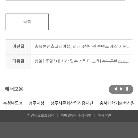
목록
이전글
충북콘텐츠코리아랩, 최대 3천만원 콘텐츠 제작 지원사업 공모
다음글
평일? 주말? 내 시간 맞춤 캐릭터 교육! 충북콘텐츠코리아랩 캐릭터 기초과정 교육생 모집
배너모음
충청북도청
청주시청
청주시문화산업진흥재단
충북과학기술혁신원
개인정보보호정책
이메일무단수집거부
이용약관