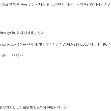
로 한 웹툰·숏폼·영상 서비스·웹 소설·만화·캐릭터 등의 콘텐츠 제작을 지원하며 
s.go.kr)에서 신청하면 된다.
bckl.kr) 또는 전화(캐릭터 기업 지원 사업043-219-1028·에듀테크콘, 스
tml?no=858144
 지원기업 브이비비 팝업스토어 현백서 만난다