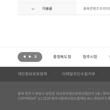
다음글
충북콘텐츠코리아랩
아랩
문화체육관광부
충청북도청
청주시청
개인정보보호정책
이메일무단수집거부
충북 청주시 청원구 상당로 314 청주첨단문화산업단지 1층 / 장비-공간 대여 문
COPYRIGHT (c) 2020 청주시문화산업진흥재단 ALL RIGHTS R