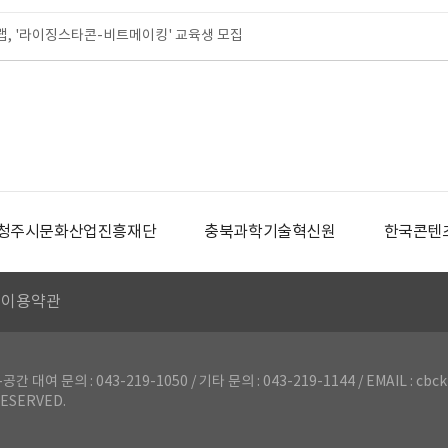
, '라이징스타콘-비트메이킹' 교육생 모집
청주시문화산업진흥재단
충북과학기술혁신원
한국콘텐
이용약관
의 : 043-219-1050 / 기타 문의 : 043-219-1144 / EMAIL : cbck
ESERVED.