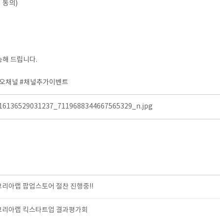
집 동의)
해 드립니다.
카오채널 #채널추가이벤트
16136529031237_7119688344667565329_n.jpg
코리아랩 팝업스토어 절찬 진행중!!
츠코리아랩 킥스타트업 결과평가회