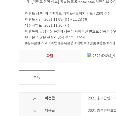
(예: [이벤트 참여 정보] 홍길동 010-xxxx-xxxx 개인정보 수
이벤트 상품 : 파리바게트 커피&샌드위치 세트 / 20명 추첨
이벤트기간 : 2021.11.08.(월) ~ 11.28.(일)
당첨자발표 : 2021.11.30.(화)
이벤트에 당첨되신 분들에게는 입력해주신 번호로 상품을 발송
여러분의 많은 관심과 공유 부탁드려요~!
#충북콘텐츠코리아랩 #충북콘랩 #이벤트 #경품 #상품 #카
파일
252142694_9
목록
이전글
2021 충북콘텐츠
다음글
2021 충북콘텐