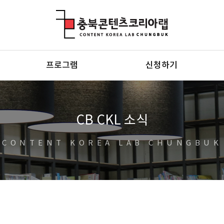
충북콘텐츠코리아랩
프로그램
신청하기
CB CKL 소식
CONTENT KOREA LAB CHUNGBUK