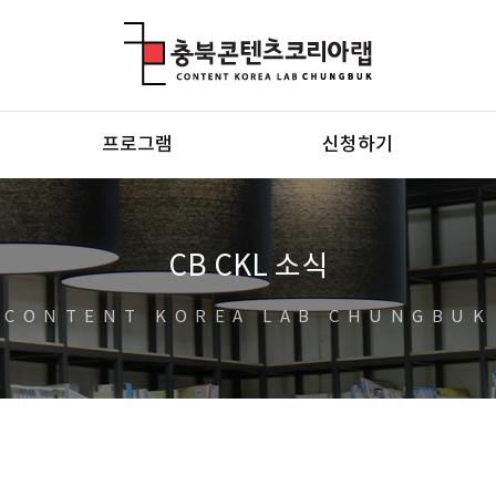
충북콘텐츠코리아랩
프로그램
신청하기
CB CKL 소식
CONTENT KOREA LAB CHUNGBUK