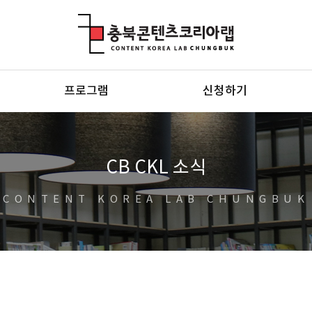
충북콘텐츠코리아랩
프로그램
신청하기
CB CKL 소식
CONTENT KOREA LAB CHUNGBUK