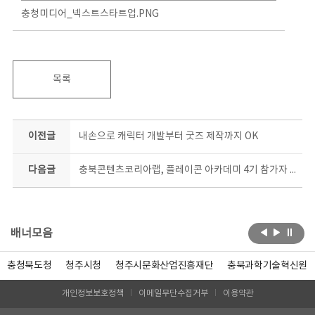
충청미디어_넥스트스타트업.PNG
목록
이전글
내손으로 캐릭터 개발부터 굿즈 제작까지 OK
다음글
충북콘텐츠코리아랩, 플레이콘 아카데미 4기 참가자 모집
배너모음
충청북도청
청주시청
청주시문화산업진흥재단
충북과학기술혁신원
개인정보보호정책
이메일무단수집거부
이용약관