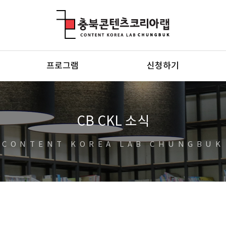
충북콘텐츠코리아랩
프로그램
신청하기
CB CKL 소식
CONTENT KOREA LAB CHUNGBUK