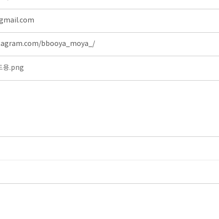
gmail.com
stagram.com/bbooya_moya_/
용.png