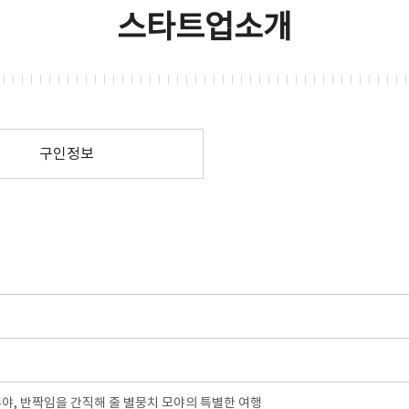
스타트업소개
구인정보
뿌야, 반짝임을 간직해 줄 별뭉치 모야의 특별한 여행